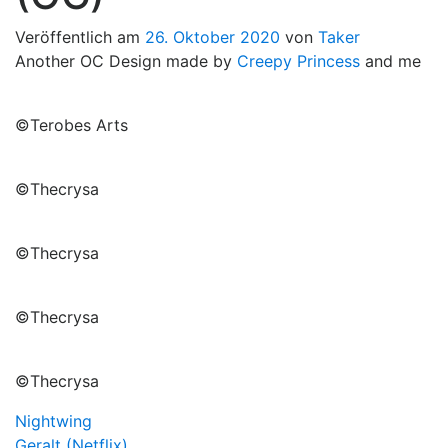
Veröffentlich am
26. Oktober 2020
von
Taker
Another OC Design made by
Creepy Princess
and me
©Terobes Arts
©Thecrysa
©Thecrysa
©Thecrysa
©Thecrysa
Beitragsnavigation
Nightwing
Geralt (Netflix)