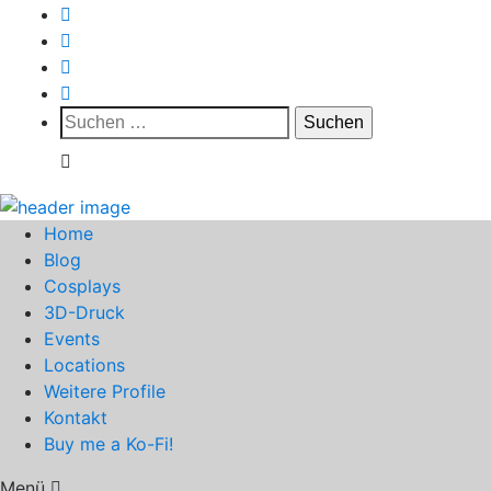
Suchen
nach:
Home
Blog
Cosplays
3D-Druck
Events
Locations
Weitere Profile
Kontakt
Buy me a Ko-Fi!
Menü