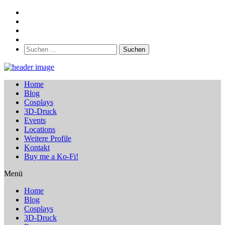
Suchen
nach:
Home
Blog
Cosplays
3D-Druck
Events
Locations
Weitere Profile
Kontakt
Buy me a Ko-Fi!
Menü
Home
Blog
Cosplays
3D-Druck