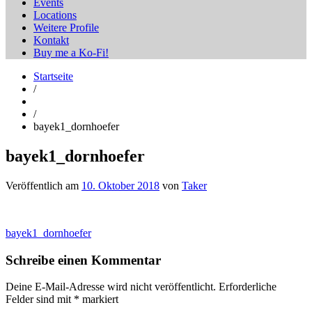
Events
Locations
Weitere Profile
Kontakt
Buy me a Ko-Fi!
Startseite
/
/
bayek1_dornhoefer
bayek1_dornhoefer
Veröffentlich am
10. Oktober 2018
von
Taker
Beitragsnavigation
bayek1_dornhoefer
Schreibe einen Kommentar
Deine E-Mail-Adresse wird nicht veröffentlicht.
Erforderliche
Felder sind mit
*
markiert