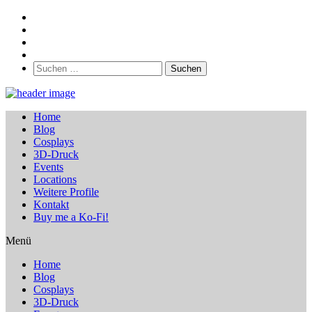
Suchen
nach:
Home
Blog
Cosplays
3D-Druck
Events
Locations
Weitere Profile
Kontakt
Buy me a Ko-Fi!
Menü
Home
Blog
Cosplays
3D-Druck