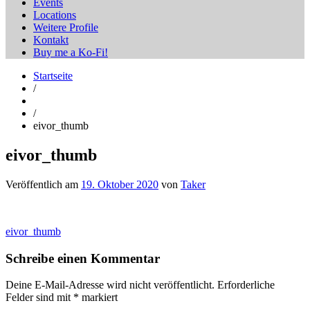
Events
Locations
Weitere Profile
Kontakt
Buy me a Ko-Fi!
Startseite
/
/
eivor_thumb
eivor_thumb
Veröffentlich am
19. Oktober 2020
von
Taker
Beitragsnavigation
eivor_thumb
Schreibe einen Kommentar
Deine E-Mail-Adresse wird nicht veröffentlicht.
Erforderliche
Felder sind mit
*
markiert