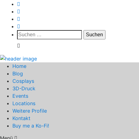
Suchen
nach:
Home
Blog
Cosplays
3D-Druck
Events
Locations
Weitere Profile
Kontakt
Buy me a Ko-Fi!
Menü