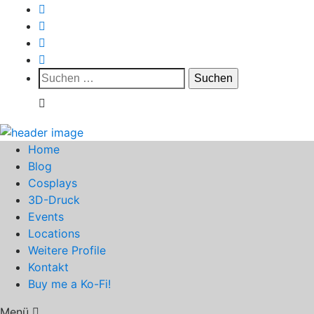
Suchen
nach:
Home
Blog
Cosplays
3D-Druck
Events
Locations
Weitere Profile
Kontakt
Buy me a Ko-Fi!
Menü