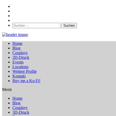
Suchen
nach:
Home
Blog
Cosplays
3D-Druck
Events
Locations
Weitere Profile
Kontakt
Buy me a Ko-Fi!
Menü
Home
Blog
Cosplays
3D-Druck