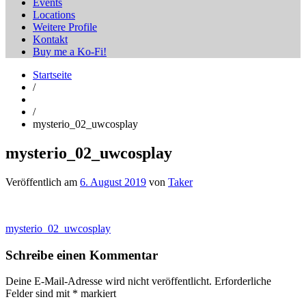
Events
Locations
Weitere Profile
Kontakt
Buy me a Ko-Fi!
Startseite
/
/
mysterio_02_uwcosplay
mysterio_02_uwcosplay
Veröffentlich am
6. August 2019
von
Taker
Beitragsnavigation
mysterio_02_uwcosplay
Schreibe einen Kommentar
Deine E-Mail-Adresse wird nicht veröffentlicht.
Erforderliche
Felder sind mit
*
markiert