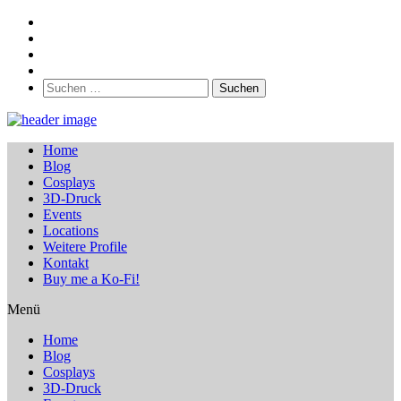
Suchen
nach:
Home
Blog
Cosplays
3D-Druck
Events
Locations
Weitere Profile
Kontakt
Buy me a Ko-Fi!
Menü
Home
Blog
Cosplays
3D-Druck