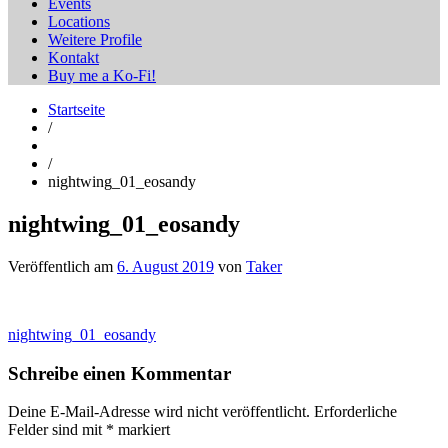
Events
Locations
Weitere Profile
Kontakt
Buy me a Ko-Fi!
Startseite
/
/
nightwing_01_eosandy
nightwing_01_eosandy
Veröffentlich am
6. August 2019
von
Taker
Beitragsnavigation
nightwing_01_eosandy
Schreibe einen Kommentar
Deine E-Mail-Adresse wird nicht veröffentlicht.
Erforderliche
Felder sind mit
*
markiert