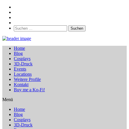
Suchen
nach:
Home
Blog
Cosplays
3D-Druck
Events
Locations
Weitere Profile
Kontakt
Buy me a Ko-Fi!
Menü
Home
Blog
Cosplays
3D-Druck