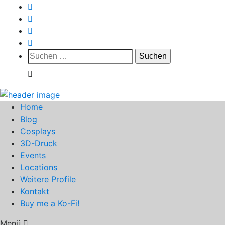
Suchen
nach:
Home
Blog
Cosplays
3D-Druck
Events
Locations
Weitere Profile
Kontakt
Buy me a Ko-Fi!
Menü