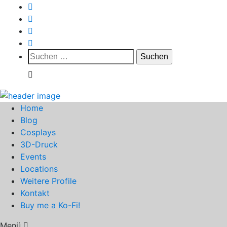
Suchen
nach:
Home
Blog
Cosplays
3D-Druck
Events
Locations
Weitere Profile
Kontakt
Buy me a Ko-Fi!
Menü