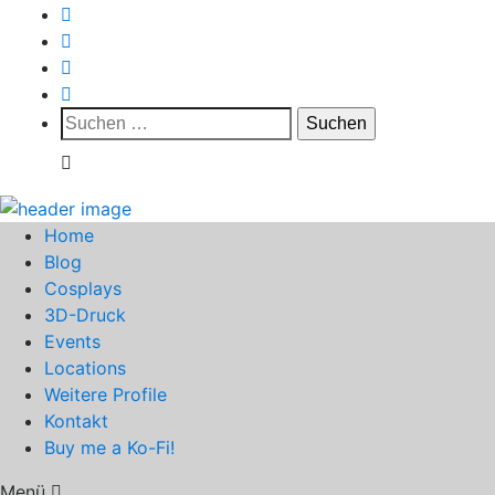
Suchen
nach:
Home
Blog
Cosplays
3D-Druck
Events
Locations
Weitere Profile
Kontakt
Buy me a Ko-Fi!
Menü